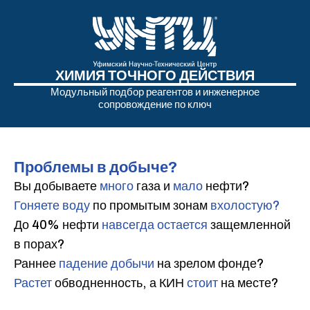
ХИМИЯ ТОЧНОГО ДЕЙСТВИЯ
Модульный подбор реагентов и инженерное
сопровождение по ключ
Проблемы в добыче?
Вы добываете
много
газа и
мало
нефти?
Гоняете воду
по промытым зонам
вхолостую?
До 40% нефти
навсегда остается
защемленной
в порах?
Раннее
падение добычи
на зрелом фонде?
Растет
обводненность, а КИН
стоит
на месте?