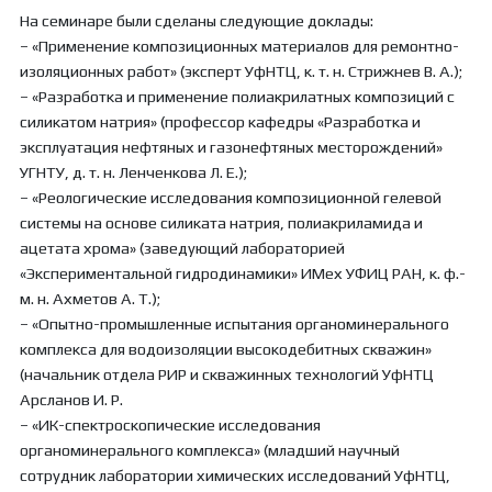
На семинаре были сделаны следующие доклады:
– «Применение композиционных материалов для ремонтно-
изоляционных работ» (эксперт УфНТЦ, к. т. н. Стрижнев В. А.);
– «Разработка и применение полиакрилатных композиций с
силикатом натрия» (профессор кафедры «Разработка и
эксплуатация нефтяных и газонефтяных месторождений»
УГНТУ, д. т. н. Ленченкова Л. Е.);
– «Реологические исследования композиционной гелевой
системы на основе силиката натрия, полиакриламида и
ацетата хрома» (заведующий лабораторией
«Экспериментальной гидродинамики» ИМех УФИЦ РАН, к. ф.-
м. н. Ахметов А. Т.);
– «Опытно-промышленные испытания органоминерального
комплекса для водоизоляции высокодебитных скважин»
(начальник отдела РИР и скважинных технологий УфНТЦ
Арсланов И. Р.
– «ИК-спектроскопические исследования
органоминерального комплекса» (младший научный
сотрудник лаборатории химических исследований УфНТЦ,