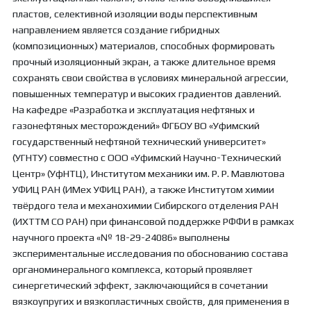
пластов, селективной изоляции воды перспективным
направлением является создание гибридных
(композиционных) материалов, способных формировать
прочный изоляционный экран, а также длительное время
сохранять свои свойства в условиях минеральной агрессии,
повышенных температур и высоких градиентов давлений.
На кафедре «Разработка и эксплуатация нефтяных и
газонефтяных месторождений» ФГБОУ ВО «Уфимский
государственный нефтяной технический университет»
(УГНТУ) совместно с ООО «Уфимский Научно-Технический
Центр» (УфНТЦ), Институтом механики им. Р. Р. Мавлютова
УФИЦ РАН (ИМех УФИЦ РАН), а также Институтом химии
твёрдого тела и механохимии Сибирского отделения РАН
(ИХТТМ СО РАН) при финансовой поддержке РФФИ в рамках
научного проекта «№ 18-29-24086» выполнены
экспериментальные исследования по обоснованию состава
органоминерального комплекса, который проявляет
синергетический эффект, заключающийся в сочетании
вязкоупругих и вязкопластичных свойств, для применения в