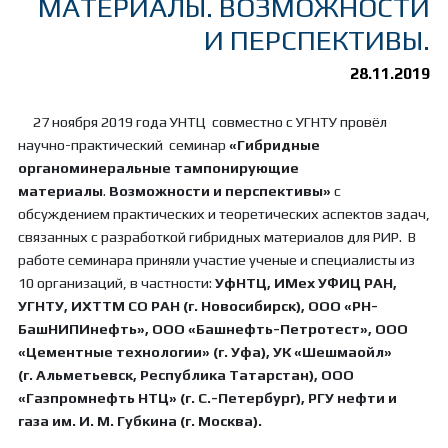
МАТЕРИАЛЫ. ВОЗМОЖНОСТИ
И ПЕРСПЕКТИВЫ.
28.11.2019
27 ноября 2019 года УНТЦ совместно с УГНТУ провёл
научно-практический семинар
«Гибридные
органоминеральные тампонирующие
материалы
.
Возможности и перспективы»
с
обсуждением практических и теоретических аспектов задач,
связанных с разработкой гибридных материалов для РИР. В
работе семинара приняли участие ученые и специалисты из
10 организаций, в частности:
УфНТЦ, ИМех УФИЦ РАН,
УГНТУ, ИХТТМ СО РАН (г. Новосибирск), ООО «РН-
БашНИПИнефть», ООО «Башнефть-Петротест», ООО
«Цементные технологии» (г. Уфа), УК «Шешмаойл»
(г. Альметьевск, Республика Татарстан), ООО
«Газпромнефть НТЦ» (г. С.-Петербург), РГУ нефти и
газа им. И. М. Губкина (г. Москва).