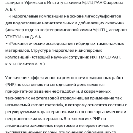
аспирант Уфимского Института химии УфИЦ РАН Фахреева
А. В.);
– «Гидрогелевые композиции на основе лигносульфонатов
для водоизоляции нагнетательных и добывающих скважин»
(инженер отдела нефтепромысловой химии УфНТЦ, аспирант
УГНТУ Илаш Д. А.).
– «Реокинетические исследования гибридных тампонажных
материалов. Структура гидрогелей и дисперсных
композиций» (старший научный сотрудник ИХТТМ СО РАН,
к. х. н. Политов А. А.).
Увеличение эффективности ремонтно-изоляционных работ
(РИР) по состоянию на сегодняшний день является
приоритетной задачей нефтедобычи. В современных
технологиях нефтегазовой отрасли нашёл применение так
называемый «smart material», к которому относятся составы с
регулируемыми характеристиками на основе органических и
неорганических материалов. В технологиях РИР по
ликвидации заколонных перетоков и негерметичности
эксплуатационных колонн, отключению обводнившихся