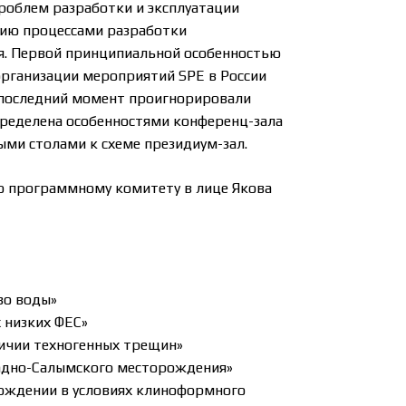
роблем разработки и эксплуатации
нию процессами разработки
я. Первой принципиальной особенностью
 организации мероприятий SPE в России
в последний момент проигнорировали
пределена особенностями конференц-зала
ыми столами к схеме президиум-зал.
бо программному комитету в лице Якова
тво воды»
 низких ФЕС»
ичии техногенных трещин»
падно-Салымского месторождения»
ождении в условиях клиноформного