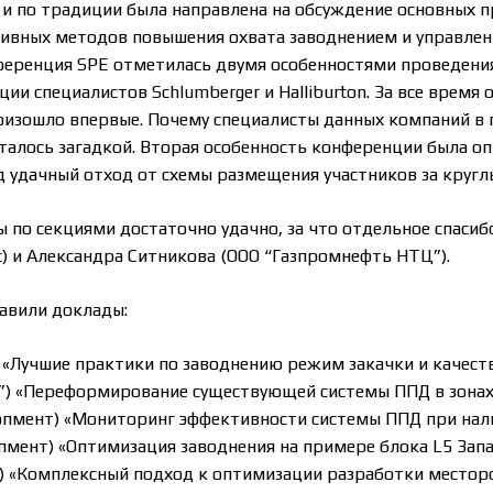
и по традиции была направлена на обсуждение основных п
ивных методов повышения охвата заводнением и управле
ференция SPE отметилась двумя особенностями проведени
и специалистов Schlumberger и Halliburton. За все время
произошло впервые. Почему специалисты данных компаний 
сталось загадкой. Вторая особенность конференции была о
д удачный отход от схемы размещения участников за кругл
 по секциями достаточно удачно, за что отдельное спаси
t) и Александра Ситникова (ООО “Газпромнефть НТЦ”).
тавили доклады:
ntl) «Лучшие практики по заводнению режим закачки и качес
) «Переформирование существующей системы ППД в зонах
опмент) «Мониторинг эффективности системы ППД при нал
мент) «Оптимизация заводнения на примере блока L5 За
) «Комплексный подход к оптимизации разработки местор