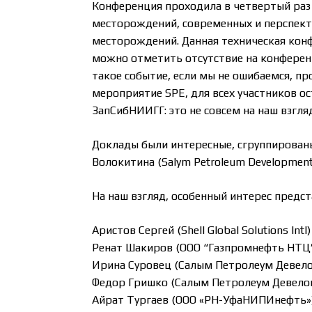
Конференция проходила в четвертый раз 
месторождений, современных и перспект
месторождений. Данная техническая кон
можно отметить отсутствие на конференци
такое событие, если мы не ошибаемся, 
мероприятие SPE, для всех участников о
ЗапСибНИИГГ: это не совсем на наш взгля
Доклады были интересные, сгруппированы
Волокитина (Salym Petroleum Developmen
На наш взгляд, особенный интерес предс
Аристов Сергей (Shell Global Solutions I
Ренат Шакиров (ООО “Газпромнефть НТЦ”
Ирина Суровец (Салым Петролеум Девел
Федор Гришко (Салым Петролеум Девелоп
Айрат Тургаев (ООО «РН-УфаНИПИнефть»